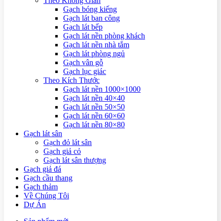
Theo Không Gian
Gạch bóng kiếng
Gạch lát ban công
Gạch lát bếp
Gạch lát nền phòng khách
Gạch lát nền nhà tắm
Gạch lát phòng ngủ
Gạch vân gỗ
Gạch lục giác
Theo Kích Thước
Gạch lát nền 1000×1000
Gạch lát nền 40×40
Gạch lát nền 50×50
Gạch lát nền 60×60
Gạch lát nền 80×80
Gạch lát sân
Gạch đỏ lát sân
Gạch giả cỏ
Gạch lát sân thượng
Gạch giả đá
Gạch cầu thang
Gạch thảm
Về Chúng Tôi
Dự Án