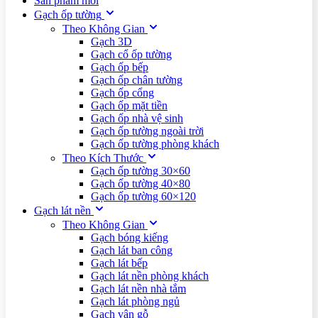
Sản phẩm mới
Gạch ốp tường
Theo Không Gian
Gạch 3D
Gạch cổ ốp tường
Gạch ốp bếp
Gạch ốp chân tường
Gạch ốp cổng
Gạch ốp mặt tiền
Gạch ốp nhà vệ sinh
Gạch ốp tường ngoài trời
Gạch ốp tường phòng khách
Theo Kích Thước
Gạch ốp tường 30×60
Gạch ốp tường 40×80
Gạch ốp tường 60×120
Gạch lát nền
Theo Không Gian
Gạch bóng kiếng
Gạch lát ban công
Gạch lát bếp
Gạch lát nền phòng khách
Gạch lát nền nhà tắm
Gạch lát phòng ngủ
Gạch vân gỗ