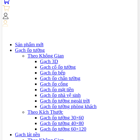
Sản phẩm mới
Gạch ốp tường
Theo Không Gian
Gạch 3D
Gạch cổ ốp tường
Gạch ốp bếp
Gạch ốp chân tường
Gạch ốp cổng
Gạch ốp mặt tiền
Gạch ốp nhà vệ sinh
Gạch ốp tường ngoài trời
Gạch ốp tường phòng khách
Theo Kích Thước
Gạch ốp tường 30×60
Gạch ốp tường 40×80
Gạch ốp tường 60×120
Gạch lát nền