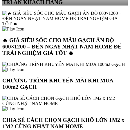
TRI ÂN KHÁCH HÀNG
🔥 GIÁ SIÊU SỐC CHO MẪU GẠCH ẤN ĐỘ
600×1200 – ĐẾN NGAY NHẬT NAM HOME ĐỂ
TRẢI NGHIỆM GIÁ TỐT 🔥
CHƯƠNG TRÌNH KHUYẾN MÃI KHI MUA
100m2 GẠCH
CHIA SẺ CÁCH CHỌN GẠCH KHỔ LỚN 1M2 x
1M2 CÙNG NHẬT NAM HOME