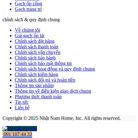
Gạch ốp cổng
Gạch trang trí
chính sách & quy định chung
Về chúng tôi
Giá gạch ốp lát
Chính sách đặt hàng
Chính sách thanh toán
Chính sách vận chuyển
Chính sách bảo hành
Chính sách bảo mật thông tin
Chính sách hoạt động và quy định chung
Chính sách kiểm hàng
Chính sách đổi trả và hoàn tiền
Thông tin sản phẩm
Thông tin về điều kiện giao dịch chung
Phương thức thanh toán
Tin tức
Liên hệ
Copyright © 2025 Nhật Nam Home, Inc. All rights reserved.
Tư vấn
091 107 44 33