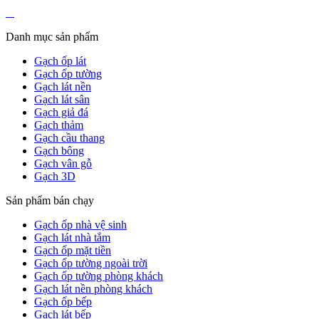
Danh mục sản phẩm
Gạch ốp lát
Gạch ốp tường
Gạch lát nền
Gạch lát sân
Gạch giả đá
Gạch thảm
Gạch cầu thang
Gạch bông
Gạch vân gỗ
Gạch 3D
Sản phẩm bán chạy
Gạch ốp nhà vệ sinh
Gạch lát nhà tắm
Gạch ốp mặt tiền
Gạch ốp tường ngoài trời
Gạch ốp tường phòng khách
Gạch lát nền phòng khách
Gạch ốp bếp
Gạch lát bếp