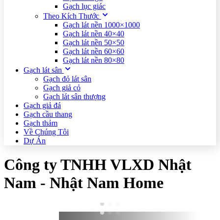
Gạch lục giác
Theo Kích Thước
Gạch lát nền 1000×1000
Gạch lát nền 40×40
Gạch lát nền 50×50
Gạch lát nền 60×60
Gạch lát nền 80×80
Gạch lát sân
Gạch đỏ lát sân
Gạch giả cỏ
Gạch lát sân thượng
Gạch giả đá
Gạch cầu thang
Gạch thảm
Về Chúng Tôi
Dự Án
Công ty TNHH VLXD Nhật
Nam - Nhật Nam Home